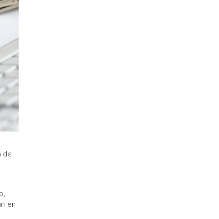
a de
o,
an en