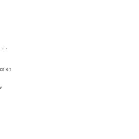
e
o de
eza en
de